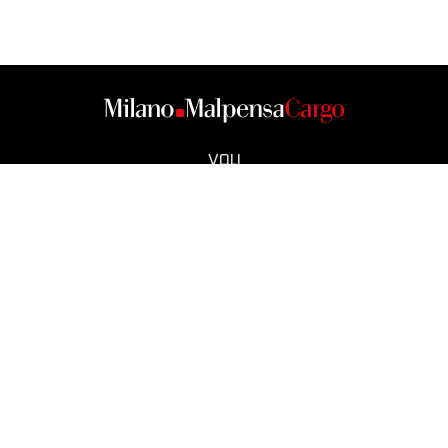
VOLI
CARGO CITY
OPERATORI
SMART CITY
NEWS
CONTATTI
COOKIE POLICY
NOTE LEGALI
PRIVACY
ACCESSIBILITÀ