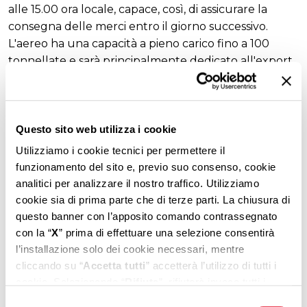
alle 15.00 ora locale, capace, così, di assicurare la
consegna delle merci entro il giorno successivo.
L'aereo ha una capacità a pieno carico fino a 100
tonnellate e sarà principalmente dedicato all'export
di prodotti Made in Italy ad alto valore aggiunto -
come alta moda e accessori - destinati ai mercati del
Far East.
Questo sito web utilizza i cookie
“Siamo lieti di accogliere MSC Air Cargo a Malpensa e
Utilizziamo i cookie tecnici per permettere il
contenti e di aver visto decollare da qui il loro primo
funzionamento del sito e, previo suo consenso, cookie
aereo in Italia. Ci auguriamo che quello sia l'inizio di
analitici per analizzare il nostro traffico. Utilizziamo
un importante programma di sviluppo su Malpensa
cookie sia di prima parte che di terze parti. La chiusura di
dove sono già presenti tutti i principali player del
questo banner con l’apposito comando contrassegnato
settore che operano a supporto dello sviluppo di
con la “
X
” prima di effettuare una selezione consentirà
tutto il territorio", le parole di Francesco Raschi,
l’installazione solo dei cookie necessari, mentre
nostro direttore Cargo e Real Estate.
cliccando su “
Accetta tutti
” accetterà l’utilizzo di tutti i
cookie. Selezionando “
Rifiuta
”, rifiuterà invece tutti i
cookie tranne quelli necessari che non richiedono il
Jannie Davel, Senior Vice President di MSC Air Cargo
Selezione