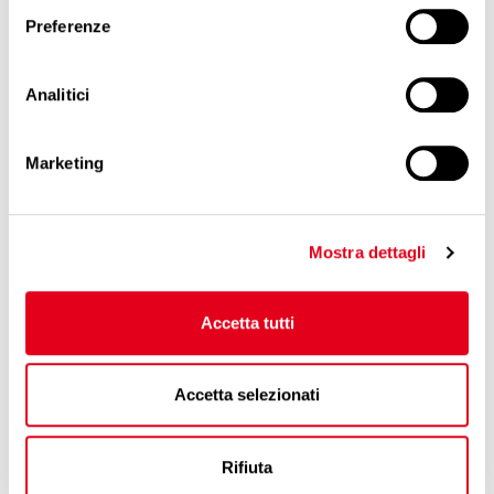
preferenze cliccando sul pulsante “
Mostra dettagli
”. Per
Preferenze
maggiori dettagli sui cookie che utilizziamo e, in generale,
sul trattamento dei suoi dati personali, visiti la nostra
Cookie Policy
.
Analitici
Marketing
Mostra dettagli
Accetta tutti
Accetta selezionati
Rifiuta