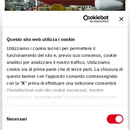
Questo sito web utilizza i cookie
Utilizziamo i cookie tecnici per permettere il
funzionamento del sito e, previo suo consenso, cookie
analitici per analizzare il nostro traffico. Utilizziamo
cookie sia di prima parte che di terze parti. La chiusura di
questo banner con l’apposito comando contrassegnato
con la “
X
” prima di effettuare una selezione consentirà
l’installazione solo dei cookie necessari, mentre
cliccando su “
Accetta tutti
” accetterà l’utilizzo di tutti i
cookie. Selezionando “
Rifiuta
”, rifiuterà invece tutti i
cookie tranne quelli necessari che non richiedono il
Selezione
consenso. Se vuole saperne di più, modificare o negare il
Necessari
del
consenso ad alcuni o a tutti i cookie, può gestire le sue
consenso