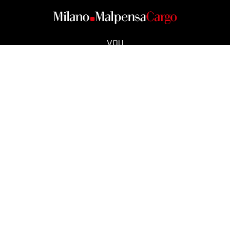
VOLI
CARGO CITY
OPERATORI
SMART CITY
NEWS
CONTATTI
COOKIE POLICY
NOTE LEGALI
PRIVACY
ACCESSIBILITÀ