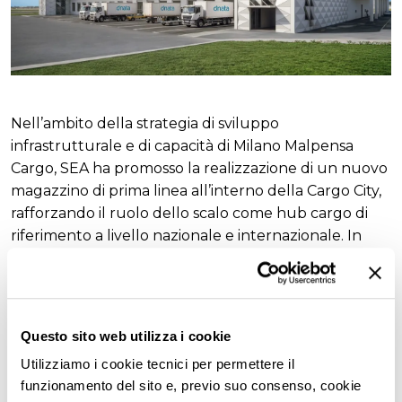
Nell’ambito della strategia di sviluppo
infrastrutturale e di capacità di Milano Malpensa
Cargo, SEA ha promosso la realizzazione di un nuovo
magazzino di prima linea all’interno della Cargo City,
rafforzando il ruolo dello scalo come hub cargo di
riferimento a livello nazionale e internazionale. In
tale contesto, in seguito alla vittoria
all'aggiudicazione della gara indetta da SEA, dnata,
tramite la sua subsidiary italiana Airport Handling, ha
annunciato a dicembre 2025 un investimento di 25
Questo sito web utilizza i cookie
milioni di euro per la realizzazione del nuovo
Utilizziamo i cookie tecnici per permettere il
magazzino.
funzionamento del sito e, previo suo consenso, cookie