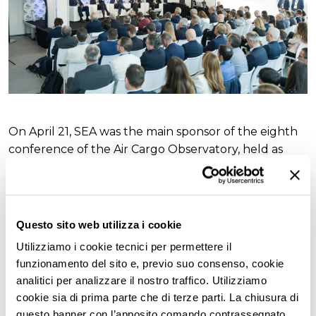
On April 21, SEA was the main sponsor of the eighth
conference of the Air Cargo Observatory, held as
part of the Quality Awards, the traditional event
promoted by ANAMA that recognizes the best
performance of services provided by airlines, GSAs
and handlers.
Questo sito web utilizza i cookie
Utilizziamo i cookie tecnici per permettere il
The Observatory represented an opportunity to
funzionamento del sito e, previo suo consenso, cookie
reflect on artificial intelligence applied to cargo,
analitici per analizzare il nostro traffico. Utilizziamo
presented by ANAMA in collaboration with the
cookie sia di prima parte che di terze parti. La chiusura di
Politecnico di Milano – Contract Logistics
questo banner con l’apposito comando contrassegnato