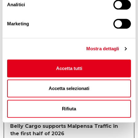
Cookie Policy
.
Analitici
17/7/2026
Maintenance works at Cargo City
Marketing
Read all
Mostra dettagli
17/7/2026
Malpensa towards a Cargo Community
Accetta tutti
System: the evolution of the digital cargo
ecosystem continues
Accetta selezionati
Read all
Rifiuta
17/7/2026
Belly Cargo supports Malpensa Traffic in
the first half of 2026