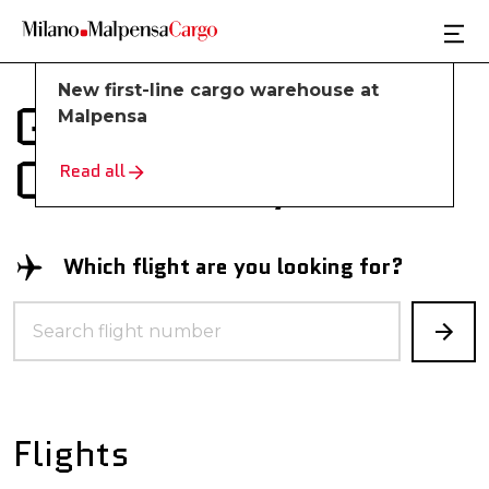
Skip to main content
23/12/2025
New first-line cargo warehouse at
Global Cargo
Malpensa
Community
Read all
Which flight are you looking for?
Flights