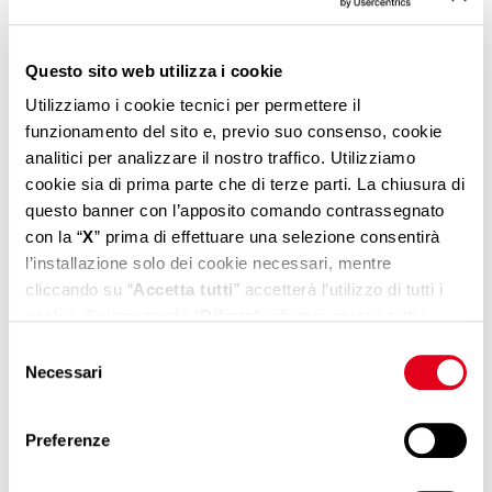
Questo sito web utilizza i cookie
Utilizziamo i cookie tecnici per permettere il
funzionamento del sito e, previo suo consenso, cookie
analitici per analizzare il nostro traffico. Utilizziamo
cookie sia di prima parte che di terze parti. La chiusura di
questo banner con l’apposito comando contrassegnato
30/10/2025
con la “
X
” prima di effettuare una selezione consentirà
Cargo City North: New Access and
l’installazione solo dei cookie necessari, mentre
Parking Procedures Effective
cliccando su “
Accetta tutti
” accetterà l’utilizzo di tutti i
November 1, 2025
cookie. Selezionando “
Rifiuta
”, rifiuterà invece tutti i
cookie tranne quelli necessari che non richiedono il
Selezione
Read all
consenso. Se vuole saperne di più, modificare o negare il
Necessari
del
consenso ad alcuni o a tutti i cookie, può gestire le sue
consenso
preferenze cliccando sul pulsante “
Mostra dettagli
”. Per
Preferenze
More news
maggiori dettagli sui cookie che utilizziamo e, in generale,
sul trattamento dei suoi dati personali, visiti la nostra