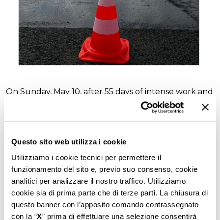
On Sunday, May 10, after 55 days of intense work and
in full compliance with the planned schedule,
runway 17R/35L at Malpensa Airport returned to
operation.
Questo sito web utilizza i cookie
The intervention covered an area of approximately
Utilizziamo i cookie tecnici per permettere il
240,000 square meters, involving deep pavement
funzionamento del sito e, previo suo consenso, cookie
reconstruction up to 67 cm and the complete
analitici per analizzare il nostro traffico. Utilizziamo
renewal of infrastructure and plant systems.
cookie sia di prima parte che di terze parti. La chiusura di
questo banner con l’apposito comando contrassegnato
The main works carried out include:
con la “
X
” prima di effettuare una selezione consentirà