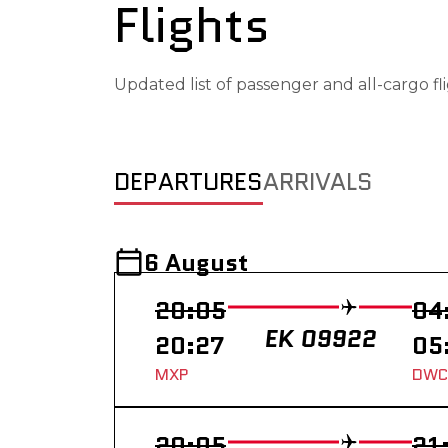
Flights
Updated list of passenger and all-cargo f
DEPARTURES
ARRIVALS
6 August
20:05
04
EK 09922
20:27
05
MXP
DWC
20:05
21