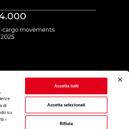
4.000
ll-cargo movements
 2025
Accetta tutti
,
 terze
Accetta selezionati
a di
ndo su
ti i
Rifiuta