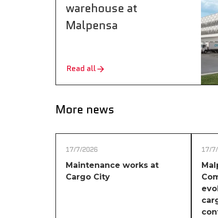
warehouse at
Malpensa
Read all
More news
17/7/2026
17/7
Maintenance works at
Mal
Cargo City
Com
evol
car
con