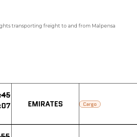
lights transporting freight to and from Malpensa
:45
EMIRATES
:07
Cargo
:55