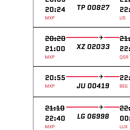
TP 00827
20:24
22
MXP
LIS
20:20
21
XZ 02033
21:00
22
MXP
QSR
20:55
22
JU 00419
MXP
BEG
21:10
22
LG 06998
22:40
00
MXP
LUX