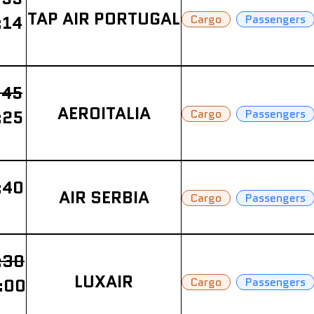
TAP AIR PORTUGAL
:14
Cargo
Passengers
:45
AEROITALIA
:25
Cargo
Passengers
:40
AIR SERBIA
Cargo
Passengers
:30
LUXAIR
:00
Cargo
Passengers