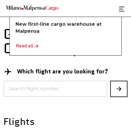
Skip to main content
23/12/2025
New first-line cargo warehouse at
Global Cargo
Malpensa
Community
Read all
Which flight are you looking for?
Flights