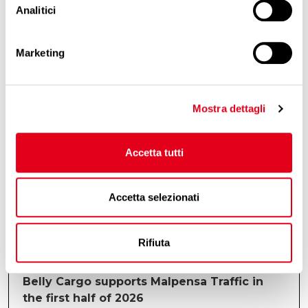
Cookie Policy
.
Analitici
17/7/2026
Maintenance works at Cargo City
Marketing
Read all
Mostra dettagli
17/7/2026
Malpensa towards a Cargo Community
Accetta tutti
System: the evolution of the digital cargo
ecosystem continues
Accetta selezionati
Read all
Rifiuta
17/7/2026
Belly Cargo supports Malpensa Traffic in
the first half of 2026