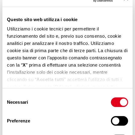
Questo sito web utilizza i cookie
Utilizziamo i cookie tecnici per permettere il
funzionamento del sito e, previo suo consenso, cookie
analitici per analizzare il nostro traffico. Utilizziamo
cookie sia di prima parte che di terze parti. La chiusura di
questo banner con l’apposito comando contrassegnato
30/10/2025
con la “
X
” prima di effettuare una selezione consentirà
Cargo City North: New Access and
l’installazione solo dei cookie necessari, mentre
Parking Procedures Effective
cliccando su “
Accetta tutti
” accetterà l’utilizzo di tutti i
November 1, 2025
cookie. Selezionando “
Rifiuta
”, rifiuterà invece tutti i
cookie tranne quelli necessari che non richiedono il
Selezione
Read all
consenso. Se vuole saperne di più, modificare o negare il
Necessari
del
consenso ad alcuni o a tutti i cookie, può gestire le sue
consenso
preferenze cliccando sul pulsante “
Mostra dettagli
”. Per
Preferenze
More news
maggiori dettagli sui cookie che utilizziamo e, in generale,
sul trattamento dei suoi dati personali, visiti la nostra